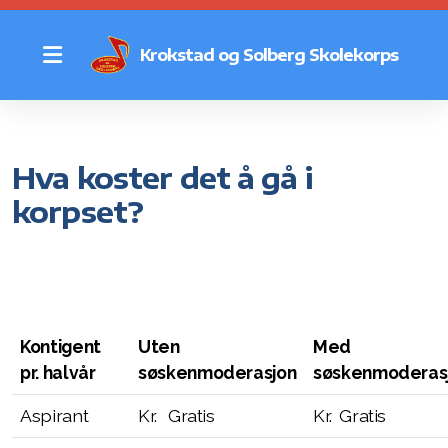
Krokstad og Solberg Skolekorps
Øvinger
Hva koster det å gå i
Dugnad
korpset?
Kostnad
Historie
Kontigent
Uten
Med
Styret
pr. halvår
søskenmoderasjon
søskenmoderas
Aspirant
Kr. Gratis
Kr. Gratis